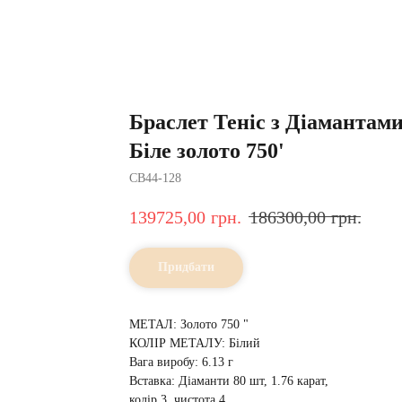
Браслет Теніс з Діамантами
Біле золото 750'
CВ44-128
139725,00
грн.
186300,00
грн.
Придбати
МЕТАЛ: Золото 750 "
КОЛІР МЕТАЛУ: Білий
Вага виробу: 6.13 г
Вставка: Діаманти 80 шт, 1.76 карат,
колір 3, чистота 4