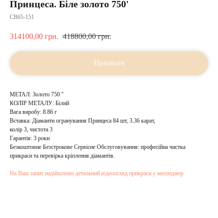
Принцеса. Біле золото 750'
CВ65-151
314100,00
грн.
418800,00
грн.
Придбати
МЕТАЛ: Золото 750 "
КОЛІР МЕТАЛУ: Білий
Вага виробу: 8.86 г
Вставка: Діаманти огранування Принцеса 84 шт, 3.36 карат,
колір 3, чистота 3
Гарантія: 3 роки
Безкоштовне Безстрокове Сервісне Обслуговування: професійна чистка
прикраси та перевірка кріплення діамантів.
На Ваш запит надійшлемо детальний відеоогляд прикраси у месенджер