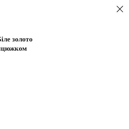
Біле золото
анцюжком