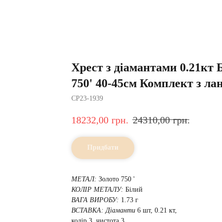
Хрест з діамантами 0.21кт 
750' 40-45см Комплект з л
CP23-1939
18232,00
грн.
24310,00
грн.
Придбати
МЕТАЛ:
Золото 750 '
КОЛІР МЕТАЛУ:
Білий
ВАГА ВИРОБУ:
1.73 г
ВСТАВКА:
Діаманти
6 шт, 0.21 кт,
колір 3, чистота 3