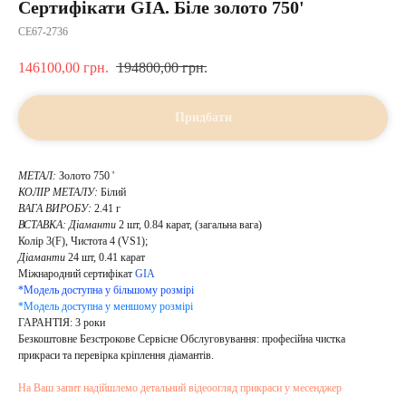
Сертифікати GIA. Біле золото 750'
CE67-2736
146100,00
грн.
194800,00
грн.
Придбати
МЕТАЛ:
Золото 750 '
КОЛІР МЕТАЛУ:
Білий
ВАГА ВИРОБУ:
2.41 г
ВСТАВКА: Діаманти
2 шт, 0.84 карат, (загальна вага)
Колір 3(F), Чистота 4 (VS1);
Діаманти
24 шт, 0.41 карат
Міжнародний сертифікат
GIA
*Модель доступна у більшому розмірі
*Модель доступна у меншому розмірі
ГАРАНТІЯ: 3 роки
Безкоштовне Безстрокове Сервісне Обслуговування: професійна чистка
прикраси та перевірка кріплення діамантів.
На Ваш запит надійшлемо детальний відеоогляд прикраси у месенджер