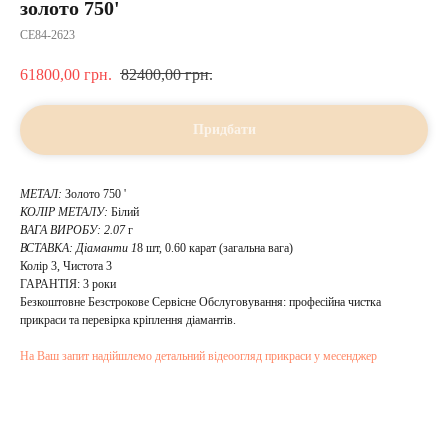
золото 750'
CE84-2623
61800,00
грн.
82400,00
грн.
Придбати
МЕТАЛ:
Золото 750 '
КОЛІР МЕТАЛУ:
Білий
ВАГА ВИРОБУ: 2.07
г
ВСТАВКА:
Діаманти 1
8 шт, 0.60 карат (загальна вага)
Колір 3, Чистота 3
ГАРАНТІЯ: 3 роки
Безкоштовне Безстрокове Сервісне Обслуговування: професійна чистка
прикраси та перевірка кріплення діамантів.
На Ваш запит надійшлемо детальний відеоогляд прикраси у месенджер