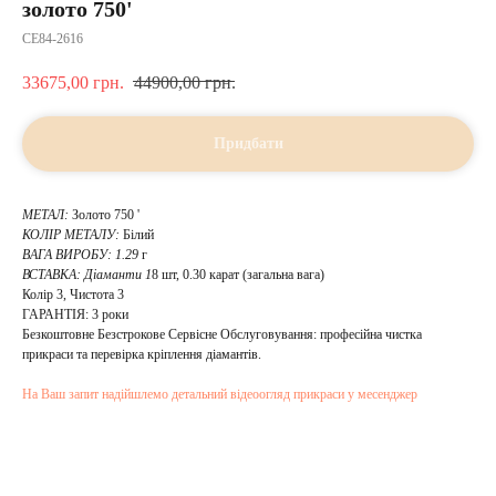
золото 750'
CE84-2616
33675,00
грн.
44900,00
грн.
Придбати
МЕТАЛ:
Золото 750 '
КОЛІР МЕТАЛУ:
Білий
ВАГА ВИРОБУ: 1.29
г
ВСТАВКА:
Діаманти 1
8 шт, 0.30 карат (загальна вага)
Колір 3, Чистота 3
ГАРАНТІЯ: 3 роки
Безкоштовне Безстрокове Сервісне Обслуговування: професійна чистка
прикраси та перевірка кріплення діамантів.
На Ваш запит надійшлемо детальний відеоогляд прикраси у месенджер