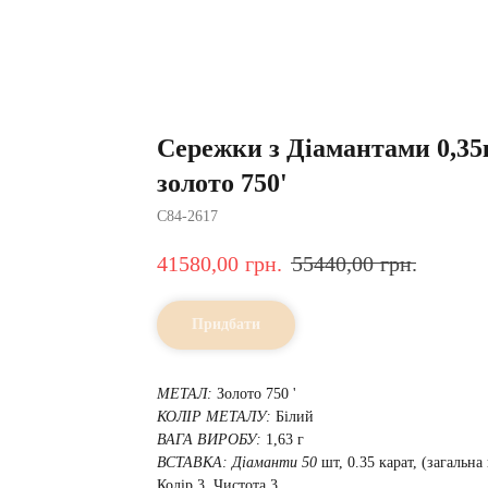
Сережки з Діамантами 0,35к
золото 750'
С84-2617
41580,00
грн.
55440,00
грн.
Придбати
МЕТАЛ:
Золото 750 '
КОЛІР МЕТАЛУ:
Білий
ВАГА ВИРОБУ:
1,63 г
ВСТАВКА: Діаманти 50
шт, 0.35 карат, (загальна 
Колір 3, Чистота 3