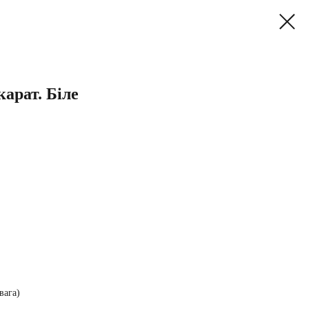
арат. Біле
вага)