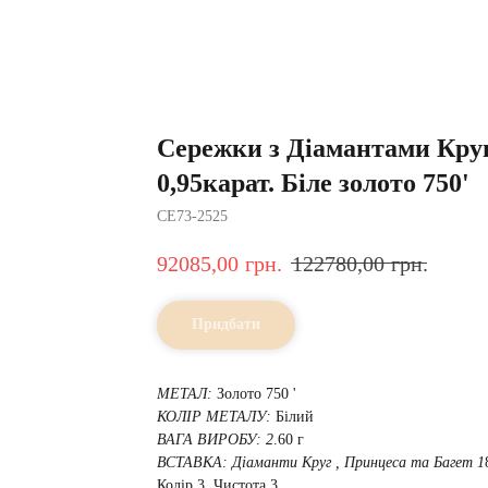
Сережки з Діамантами Кру
0,95карат. Біле золото 750'
CE73-2525
92085,00
грн.
122780,00
грн.
Придбати
МЕТАЛ:
Золото 750 '
КОЛІР МЕТАЛУ:
Білий
ВАГА ВИРОБУ: 2
.60 г
ВСТАВКА:
Діаманти Круг , Принцеса та Багет 1
Колір 3, Чистота 3