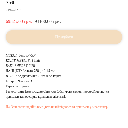
750'
CP87-2213
69825,00
грн.
93100,00
грн.
Придбати
МЕТАЛ:
Золото 750 '
КОЛІР МЕТАЛУ:
Білий
ВАГА ВИРОБУ:2
.20 г
ЛАНЦЮГ: Золото 750 ', 40-45 см
ВСТАВКА:
Діаманти 21
шт, 0.55 карат,
Колір 3, Чистота 3
Гарантія: 3 роки
Безкоштовне Безстрокове Сервісне Обслуговування: професійна чистка
прикраси та перевірка кріплення діамантів.
На Ваш запит надійшлемо детальний відеоогляд прикраси у месенджер