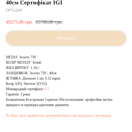
40см Сертифікат IGI
CP75-2247
49275,00
грн.
65700,00
грн.
Придбати
МЕТАЛ:
Золото 750 '
КОЛІР МЕТАЛУ:
Білий
ВАГА ВИРОБУ:
1.18 г
ЛАНЦЮЖОК: Золото 750 ', 40см
ВСТАВКА:
Діамант
1 шт, 0.32 карат,
Колір 1(D), Чистота 5(VS2)
Mіжнародний сертифікат
IGI
Гарантія: 3 роки
Безкоштовне Безстрокове Сервісне Обслуговування: професійна чистка
прикраси та перевірка кріплення діамантів.
На Ваш запит надійшлемо детальний відеоогляд прикраси у месенджер