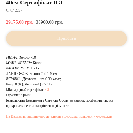
40см Сертифікат IGI
CP87-2227
29175,00
грн.
38900,00
грн.
Придбати
МЕТАЛ:
Золото 750 '
КОЛІР МЕТАЛУ:
Білий
ВАГА ВИРОБУ:
1.21 г
ЛАНЦЮЖОК: Золото 750 ', 40см
ВСТАВКА:
Діамант
1 шт, 0.30 карат,
Колір 8 (K), Чистота 4 (VVS1)
Mіжнародний сертифікат
IGI
Гарантія: 3 роки
Безкоштовне Безстрокове Сервісне Обслуговування: професійна чистка
прикраси та перевірка кріплення діамантів.
На Ваш запит надійшлемо детальний відеоогляд прикраси у месенджер