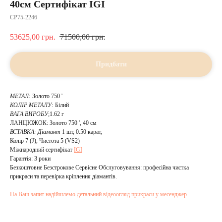
40см Сертифікат IGI
CP75-2246
53625,00
грн.
71500,00
грн.
Придбати
МЕТАЛ:
Золото 750 '
КОЛІР МЕТАЛУ:
Білий
ВАГА ВИРОБУ
;1.62 г
ЛАНЦЮЖОК: Золото 750 ', 40 см
ВСТАВКА:
Діамант
1 шт, 0.50 карат,
Колір 7 (J), Чистота 5 (VS2)
Mіжнародний сертифікат
IGI
Гарантія: 3 роки
Безкоштовне Безстрокове Сервісне Обслуговування: професійна чистка
прикраси та перевірка кріплення діамантів.
На Ваш запит надійшлемо детальний відеоогляд прикраси у месенджер