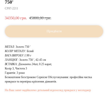
750'
CP87-2211
34350,00
грн.
45800,00
грн.
Придбати
МЕТАЛ:
Золото 750 '
КОЛІР МЕТАЛУ:
Білий
ВАГА ВИРОБУ:1
.99 г
ЛАНЦЮГ: Золото 750 ', 42-45 см
ВСТАВКА:
Діаманти 24
шт, 0.25 карат,
Колір 3, Чистота 3
Гарантія: 3 роки
Безкоштовне Безстрокове Сервісне Обслуговування: професійна чистка
прикраси та перевірка кріплення діамантів.
На Ваш запит надійшлемо детальний відеоогляд прикраси у месенджер