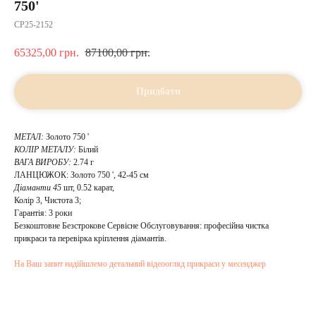
750'
CP25-2152
65325,00
грн.
87100,00
грн.
Придбати
МЕТАЛ:
Золото 750 '
КОЛІР МЕТАЛУ:
Білий
ВАГА ВИРОБУ:
2.74 г
ЛАНЦЮЖОК: Золото 750 ', 42-45 см
Діаманти 45
шт, 0.52 карат,
Колір 3, Чистота 3;
Гарантія: 3 роки
Безкоштовне Безстрокове Сервісне Обслуговування: професійна чистка
прикраси та перевірка кріплення діамантів.
На Ваш запит надійшлемо детальний відеоогляд прикраси у месенджер