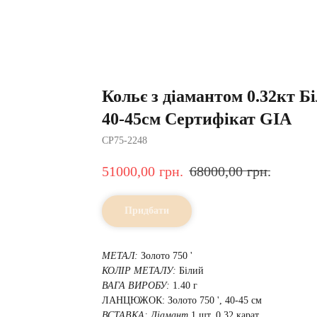
Кольє з діамантом 0.32кт Бі
40-45см Сертифікат GIA
CP75-2248
51000,00
грн.
68000,00
грн.
Придбати
МЕТАЛ:
Золото 750 '
КОЛІР МЕТАЛУ:
Білий
ВАГА ВИРОБУ:
1.40 г
ЛАНЦЮЖОК: Золото 750 ', 40-45 см
ВСТАВКА:
Діамант
1 шт, 0.32 карат,