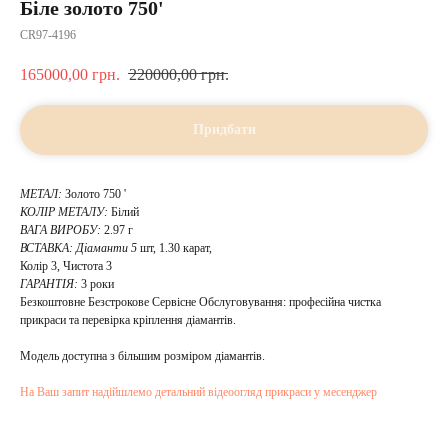
Біле золото 750'
CR97-4196
165000,00
грн.
220000,00
грн.
Придбати
МЕТАЛ:
Золото 750 '
КОЛІР МЕТАЛУ:
Білий
ВАГА ВИРОБУ:
2.97 г
ВСТАВКА:
Діаманти 5
шт, 1.30 карат,
Колір 3, Чистота 3
ГАРАНТІЯ:
3 роки
Безкоштовне Безстрокове Сервісне Обслуговування: професійна чистка
прикраси та перевірка кріплення діамантів.
Модель доступна з більшим розміром діамантів.
На Ваш запит надійшлемо детальний відеоогляд прикраси у месенджер