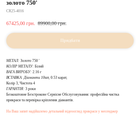
золото 750'
CR25-4016
67425,00
грн.
89900,00
грн.
Придбати
МЕТАЛ:
Золото 750 '
КОЛІР МЕТАЛУ:
Білий
ВАГА ВИРОБУ:
2.16 г
ВСТАВКА:
Діаманти 10
шт, 0.53 карат,
Колір 3, Чистота 4
ГАРАНТІЯ:
3 роки
Безкоштовне Безстрокове Сервісне Обслуговування: професійна чистка
прикраси та перевірка кріплення діамантів.
На Ваш запит надійшлемо детальний відеоогляд прикраси у месенджер