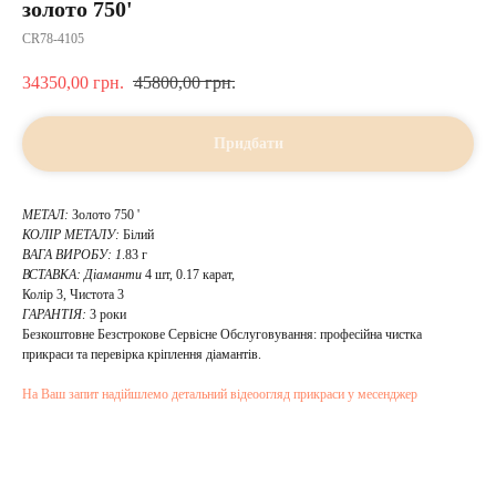
золото 750'
CR78-4105
34350,00
грн.
45800,00
грн.
Придбати
МЕТАЛ:
Золото 750 '
КОЛІР МЕТАЛУ:
Білий
ВАГА ВИРОБУ: 1
.83 г
ВСТАВКА:
Діаманти
4 шт, 0.17 карат,
Колір 3, Чистота 3
ГАРАНТІЯ:
3 роки
Безкоштовне Безстрокове Сервісне Обслуговування: професійна чистка
прикраси та перевірка кріплення діамантів.
На Ваш запит надійшлемо детальний відеоогляд прикраси у месенджер