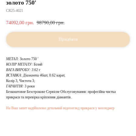
золото 750'
CR25-4021
74092,00
грн.
98790,00
грн.
Придбати
МЕТАЛ:
Золото 750 '
КОЛІР МЕТАЛУ:
Білий
ВАГА ВИРОБУ: 3
.62 г
ВСТАВКА:
Діаманти 46
шт, 0.62 карат,
Колір 3, Чистота 3;
ГАРАНТІЯ:
3 роки
Безкоштовне Безстрокове Сервісне Обслуговування: професійна чистка
прикраси та перевірка кріплення діамантів.
На Ваш запит надійшлемо детальний відеоогляд прикраси у месенджер