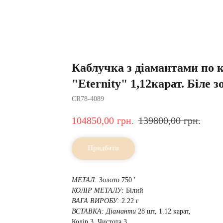
Каблучка з діамантами по 
"Eternity" 1,12карат. Біле з
CR78-4089
104850,00
грн.
139800,00
грн.
Придбати
МЕТАЛ:
Золото 750 '
КОЛІР МЕТАЛУ:
Білий
ВАГА ВИРОБУ:
2.22 г
ВСТАВКА:
Діаманти
28 шт, 1.12 карат,
Колір 3, Чистота 3