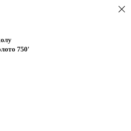
колу
олото 750'