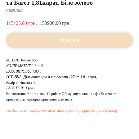
та Багет 1,81карат. Біле золото
CR65-3042
115425,00
грн.
153900,00
грн.
Придбати
МЕТАЛ:
Золото 585 '
КОЛІР МЕТАЛУ:
Білий
ВАГА ВИРОБУ:
7.03 г
ВСТАВКА:
Діаманти круглі та багети 127
шт, 1.81 карат,
Колір 3, Чистота 4;
ГАРАНТІЯ:
3 роки
Безкоштовне Безстрокове Сервісне Обслуговування: професійна чистка
прикраси та перевірка кріплення діамантів.
На Ваш запит надійшлемо детальний відеоогляд прикраси у месенджер