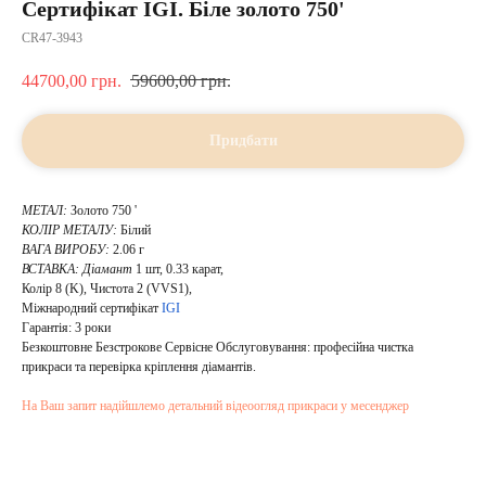
Сертифікат IGI. Біле золото 750'
CR47-3943
44700,00
грн.
59600,00
грн.
Придбати
МЕТАЛ:
Золото 750 '
КОЛІР МЕТАЛУ:
Білий
ВАГА ВИРОБУ:
2.06 г
ВСТАВКА:
Діамант
1 шт, 0.33 карат,
Колір 8 (K), Чистота 2 (VVS1),
Міжнародний сертифікат
IGI
Гарантія: 3 роки
Безкоштовне Безстрокове Сервісне Обслуговування: професійна чистка
прикраси та перевірка кріплення діамантів.
На Ваш запит надійшлемо детальний відеоогляд прикраси у месенджер