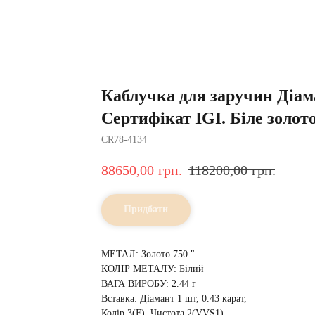
Каблучка для заручин Діам
Сертифікат IGI. Біле золото
CR78-4134
88650,00
грн.
118200,00
грн.
Придбати
МЕТАЛ: Золото 750 "
КОЛІР МЕТАЛУ: Білий
ВАГА ВИРОБУ: 2.44 г
Вставка: Діамант 1 шт, 0.43 карат,
Колір 3(F), Чистота 2(VVS1),