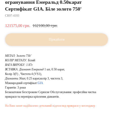
огранування Емеральд 0.50карат
Сертифікат GIA. Біле золото 750'
CR97-4193
121575,00
грн.
162100,00
грн.
Придбати
МЕТАЛ:
Золото 750 '
КОЛІР МЕТАЛУ:
Білий
ВАГА ВИРОБУ: 1
.87г
ВСТАВКА:
Діамант Емеральд
1 шт, 0.50 карат,
Колір 3(F) , Чистота 4 (VS1),
Діаманти 36
шт, 0.25 карат,колір 3, чистота 3,
Міжнародний сертифікат
GIA
Гарантія: 3 роки
Безкоштовне Безстрокове Сервісне Обслуговування: професійна чистка
прикраси та перевірка кріплення діамантів.
На Ваш запит надійшлемо детальний відеоогляд прикраси у месенджер